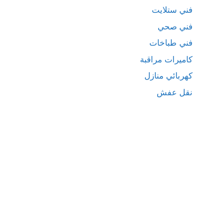
فني ستلايت
فني صحي
فني طباخات
كاميرات مراقبة
كهربائي منازل
نقل عفش