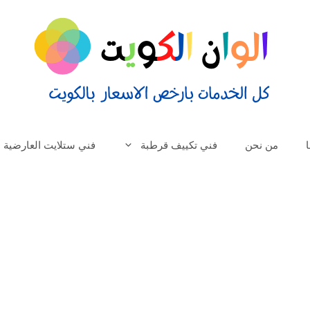
من نحن
فني تكييف قرطبة
فني ستلايت العارضية