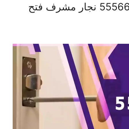
فتح اقفال مشرف 55566392 نجار مشرف فتح