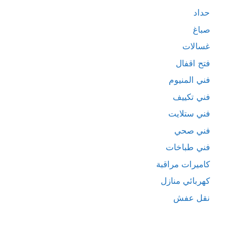
حداد
صباغ
غسالات
فتح اقفال
فني المنيوم
فني تكييف
فني ستلايت
فني صحي
فني طباخات
كاميرات مراقبة
كهربائي منازل
نقل عفش