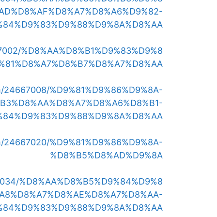
AD%D8%AF%D8%A7%D8%A6%D9%82-
%84%D9%83%D9%88%D9%8A%D8%AA
/24667002/%D8%AA%D8%B1%D9%83%D9%8
%81%D8%A7%D8%B7%D8%A7%D8%AA
s.com/24667008/%D9%81%D9%86%D9%8A-
B3%D8%AA%D8%A7%D8%A6%D8%B1-
%84%D9%83%D9%88%D9%8A%D8%AA
s.com/24667020/%D9%81%D9%86%D9%8A-
%D8%B5%D8%AD%D9%8A
/24667034/%D8%AA%D8%B5%D9%84%D9%8
A8%D8%A7%D8%AE%D8%A7%D8%AA-
%84%D9%83%D9%88%D9%8A%D8%AA