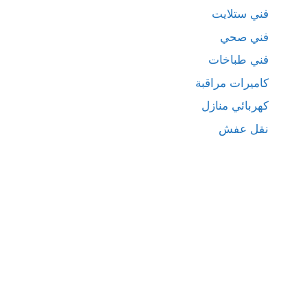
فني ستلايت
فني صحي
فني طباخات
كاميرات مراقبة
كهربائي منازل
نقل عفش