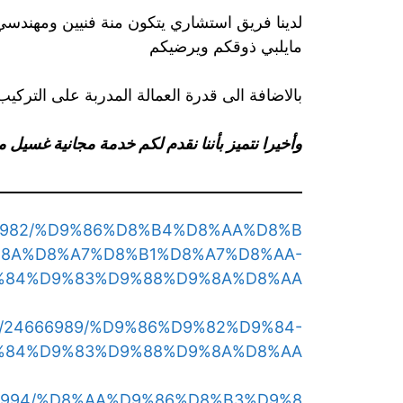
لدينا فريق استشاري يتكون منة فنيين ومهندسي
مايلبي ذوقكم ويرضيكم
بالاضافة الى قدرة العمالة المدربة على الترك
وأخيرا نتميز بأننا نقدم لكم خدمة مجانية غسيل 
24666982/%D9%86%D8%B4%D8%AA%D8%B
8A%D8%A7%D8%B1%D8%A7%D8%AA-
%84%D9%83%D9%88%D9%8A%D8%AA
.com/24666989/%D9%86%D9%82%D9%84-
%84%D9%83%D9%88%D9%8A%D8%AA
/24666994/%D8%AA%D9%86%D8%B3%D9%8