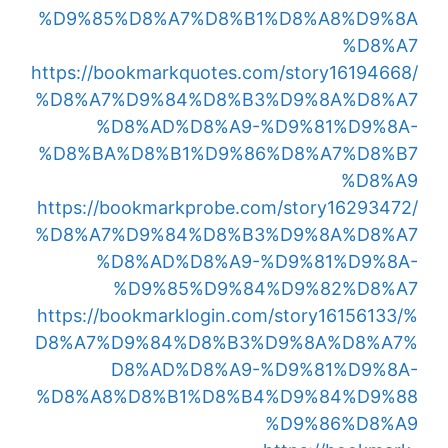
%D9%85%D8%A7%D8%B1%D8%A8%D9%8A
%D8%A7
https://bookmarkquotes.com/story16194668/
%D8%A7%D9%84%D8%B3%D9%8A%D8%A7
%D8%AD%D8%A9-%D9%81%D9%8A-
%D8%BA%D8%B1%D9%86%D8%A7%D8%B7
%D8%A9
https://bookmarkprobe.com/story16293472/
%D8%A7%D9%84%D8%B3%D9%8A%D8%A7
%D8%AD%D8%A9-%D9%81%D9%8A-
%D9%85%D9%84%D9%82%D8%A7
https://bookmarklogin.com/story16156133/%
D8%A7%D9%84%D8%B3%D9%8A%D8%A7%
D8%AD%D8%A9-%D9%81%D9%8A-
%D8%A8%D8%B1%D8%B4%D9%84%D9%88
%D9%86%D8%A9