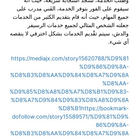
وطلب الخدمة، ستجد استجابة سريعة، حيث أنه
سيقوم على الفور بتوفر الخدمة، الفَني مدرب على
جميع المهام، حيث أنه قام بتقديم الكثير من الخدمات
جعلته الشخص المثالي لجميع خدمات الرسيفر
والدش، سيتم تقْديم الخدمات بشكل اخترفي لا ينقصه
أي شيء.
https://mediajx.com/story15620788/%D9%81
%D9%86%D9%8A-
%D8%B3%D8%AA%D9%84%D8%A7%D9%8A
%D8%AA-
%D9%85%D8%A8%D8%A7%D8%B1%D9%83-
%D8%A7%D9%84%D9%83%D8%A8%D9%8A
%D8%B1
https://bookmark-
dofollow.com/story15589571/%D9%81%D9%
86%D9%8A-
%D8%B3%D8%AA%D9%84%D8%A7%D9%8A