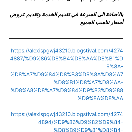
بالاضافة الى السرعة في تقديم الخدمة وتقديم عروض
أسعار تناسب الجميع
https://alexispgwj43210.blogstival.com/4274
4887/%D9%86%D8%B4%D8%AA%D8%B1%D
9%8A-
%D8%A7%D9%84%D8%B3%D9%8A%D8%A7
%D8%B1%D8%A7%D8%AA-
%D8%A8%D8%A7%D9%84%D9%83%D9%88
%D9%8A%D8%AA
https://alexispgwj43210.blogstival.com/4274
4894/%D9%86%D9%82%D9%84-
%D8%B9%D9%81%D8%B4-