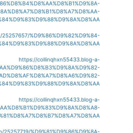
D9%86%D8%B4%D8%AA%D8%B1%D9%8A-
8A%D8%A7%D8%B1%D8%A7%D8%AA-
%84%D9%83%D9%88%D9%8A%D8%AA
y.com/25257657/%D9%86%D9%82%D9%84-
%84%D9%83%D9%88%D9%8A%D8%AA
https://collinqhxn55433.blog-a-
D8%AA%D9%86%D8%B3%D9%8A%D9%82-
AD%D8%AF%D8%A7%D8%A6%D9%82-
%84%D9%83%D9%88%D9%8A%D8%AA
https://collinqhxn55433.blog-a-
D8%AA%D8%B1%D9%83%D9%8A%D8%A8-
%81%D8%A7%D8%B7%D8%A7%D8%AA
y.com/25257719/%D9%81%D9%86%D9%8A-