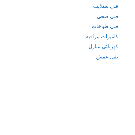
فني ستلايت
فني صحي
فني طباخات
كاميرات مراقبة
كهربائي منازل
نقل عفش