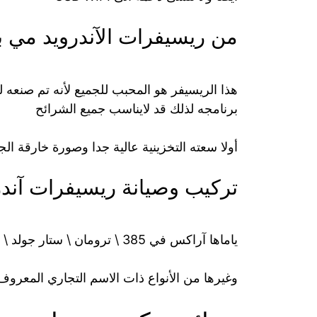
من ريسيفرات الآندرويد مي 
هذا الريسيفر هو المحبب للجميع لأنه تم صنعه ل
برنامجه لذلك قد لايناسب جميع الشرائح
أولا سعته التخزينية عالية جدا وصورة خارقة ا
تركيب وصيانة ريسيفرات آندرو
ياماها آراكس في 385 \ ترومان \ ستار جولد \ ميني نيو 7 \ جوبوكس \ سوبر جولد
وغيرها من الأنواع ذات الاسم التجاري المعروف