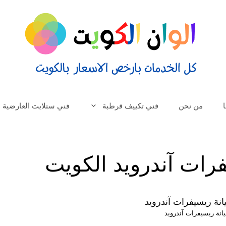
من نحن
فني تكييف قرطبة
فني ستلايت العارضية
رات آندرويد الكويت
انة ريسيفرات آندرويد