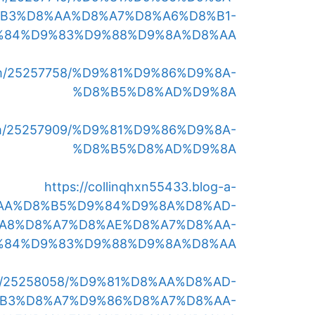
B3%D8%AA%D8%A7%D8%A6%D8%B1-
%84%D9%83%D9%88%D9%8A%D8%AA
y.com/25257758/%D9%81%D9%86%D9%8A-
%D8%B5%D8%AD%D9%8A
y.com/25257909/%D9%81%D9%86%D9%8A-
%D8%B5%D8%AD%D9%8A
https://collinqhxn55433.blog-a-
D8%AA%D8%B5%D9%84%D9%8A%D8%AD-
A8%D8%A7%D8%AE%D8%A7%D8%AA-
%84%D9%83%D9%88%D9%8A%D8%AA
y.com/25258058/%D9%81%D8%AA%D8%AD-
B3%D8%A7%D9%86%D8%A7%D8%AA-