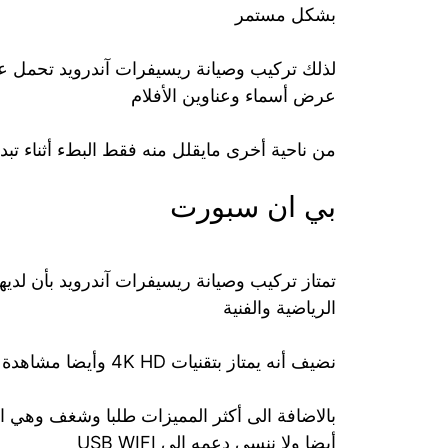
بشكل مستمر
عرض أسماء وعناوين الأفلام
من ناحية أخرى مايقلل منه فقط البطء أثناء تبد
بي ان سبورت
تمتاز تركيب وصيانة ريسيفرات آندرويد بأن لديه
الرياضية والفنية
نضيف أنه يمتاز بتقنيات 4K HD وأيضا مشاهدة قناتين بنفس الوقت من خلال ميزة picture in picture
بالاضافة الى أكثر المميزات طلبا وشغف وهي ام
أيضا ولا ننسى دعمه الى USB WIFI