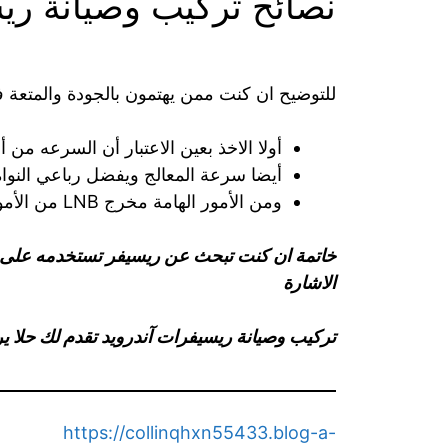
نصائح تركيب وصيانة ري
للتوضيح ان كنت ممن يهتمون بالجودة والمتعة ف
أولا الاخذ بعين الاعتبار أن السرعه من 
أيضا سرعة المعالج ويفضل رباعي النواة
ومن الأمور الهامة مخرج LNB من الأمور الهامة لاستقبال الاشارة
خاتمة ان كنت تبحث عن ريسيفر تستخدمه على شا
الاشارة
تركيب وصيانة ريسيفرات آندرويد تقدم لك حلا ير
https://collinqhxn55433.blog-a-