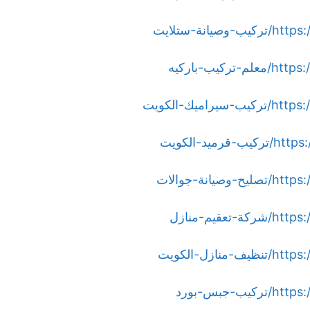
ة-ستلايت
ب-باركيه
ك-الكويت
د-الكويت
ة-جوالات
يم-منازل
ل-الكويت
بس-بورد