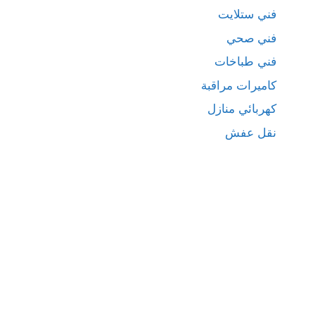
فني ستلايت
فني صحي
فني طباخات
كاميرات مراقبة
كهربائي منازل
نقل عفش