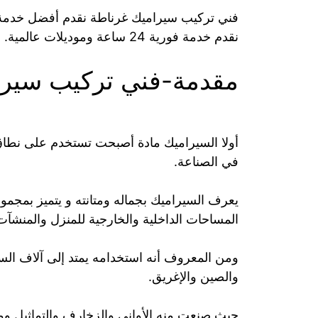
فني تركيب سيراميك غرناطة نقدم أفضل خدمة 
نقدم خدمة فورية 24 ساعة وموديلات عالمية.
مقدمة-فني تركيب سيرا
أولا السيراميك مادة أصبحت تستخدم على نطاق 
في الصناعة.
يعرف السيراميك بجماله ومتانته و يتميز بمجموع
المساحات الداخلية والخارجية للمنزل والمنشآت
ومن المعروف أنه استخدامه يمتد إلى آلاف الس
والصين والإغريق.
حيث صنعت منه الأواني والزخارف والتماثيل وم