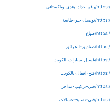
وباكستاني
بر-طابعة
h/صباغ
-الحرائق
ت-الكويت
-بالكويت
يب-مداخن
ح-غسالات