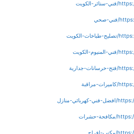
-الكويت
ني-صحي
ت-الكويت
م-الكويت
ت-جدارية
-مراقبة
ائي-منازل
ة-حشرات
ب-افراح