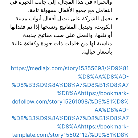
والخبراء في هذا المجال، إلى جانب الخبرة في
التعامل مع جميع الأقفال بسهولة تامة.
تعمل الشركة على تبديل أقفال أبواب مدينة
الكويت، وتبديل المفاتيج ونسخها إذا تم فقدانها
أو تلفها، والعمل على صب مفاتيح جديدة
مناسبة لها من خامات ذات جودة وكفاءة عالية
بأسعار خيالية.
https://mediajx.com/story15355693/%D9%81
%D8%AA%D8%AD-
%D8%B3%D9%8A%D8%A7%D8%B1%D8%A7
%D8%AA
https://bookmark-
dofollow.com/story15261098/%D9%81%D8%
AA%D8%AD-
%D8%B3%D9%8A%D8%A7%D8%B1%D8%A7
%D8%AA
https://bookmark-
template.com/story15502112/%D9%81%D8%