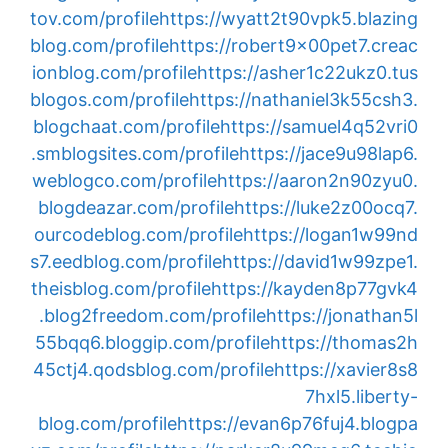
tov.com/profile
https://wyatt2t90vpk5.blazing
blog.com/profile
https://robert9x00pet7.creac
ionblog.com/profile
https://asher1c22ukz0.tus
blogos.com/profile
https://nathaniel3k55csh3.
blogchaat.com/profile
https://samuel4q52vri0
.smblogsites.com/profile
https://jace9u98lap6.
weblogco.com/profile
https://aaron2n90zyu0.
blogdeazar.com/profile
https://luke2z00ocq7.
ourcodeblog.com/profile
https://logan1w99nd
s7.eedblog.com/profile
https://david1w99zpe1.
theisblog.com/profile
https://kayden8p77gvk4
.blog2freedom.com/profile
https://jonathan5l
55bqq6.bloggip.com/profile
https://thomas2h
45ctj4.qodsblog.com/profile
https://xavier8s8
7hxl5.liberty-
blog.com/profile
https://evan6p76fuj4.blogpa