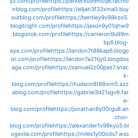
yz.com/profile
https://parker8u99mcq6.techio
nblog.com/profile
https://elijah3f33xma0.buy
outblog.com/profile
https://bentley9v98kzo5.
blogitright.com/profile
https://jason9y01qhw9
.blogunok.com/profile
https://cameron9u99m
bp6.blog-
eye.com/profile
https://landon7t88kap6.blogp
ixi.com/profile
https://landon7a21tjy0.blogdos
aga.com/profile
https://samuel2z00pes7.snac
k-
blog.com/profile
https://hudson8t88ixm5.azz
ablog.com/profile
https://gabriel3d21sgv8.far
e-
blog.com/profile
https://jonathan8y00rgu8.an
chor-
blog.com/profile
https://alexander1v98kyo5.bl
ogsvila.com/profile
https://miles1y00ods7.wss