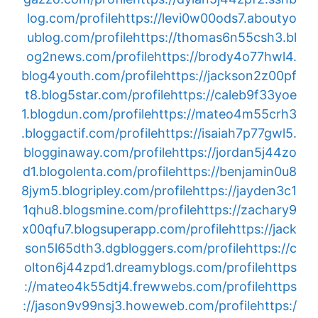
log.com/profile
https://levi0w00ods7.aboutyo
ublog.com/profile
https://thomas6n55csh3.bl
og2news.com/profile
https://brody4o77hwl4.
blog4youth.com/profile
https://jackson2z00pf
t8.blog5star.com/profile
https://caleb9f33yoe
1.blogdun.com/profile
https://mateo4m55crh3
.bloggactif.com/profile
https://isaiah7p77gwl5.
blogginaway.com/profile
https://jordan5j44zo
d1.blogolenta.com/profile
https://benjamin0u8
8jym5.blogripley.com/profile
https://jayden3c1
1qhu8.blogsmine.com/profile
https://zachary9
x00qfu7.blogsuperapp.com/profile
https://jack
son5l65dth3.dgbloggers.com/profile
https://c
olton6j44zpd1.dreamyblogs.com/profile
https
://mateo4k55dtj4.frewwebs.com/profile
https
://jason9v99nsj3.howeweb.com/profile
https:/