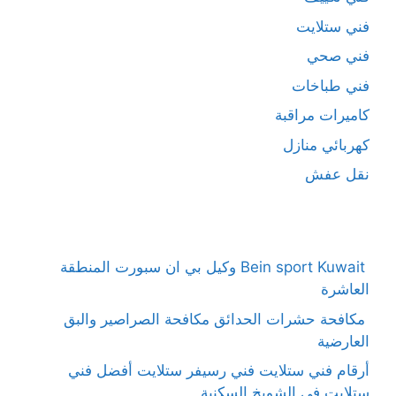
فني ستلايت
فني صحي
فني طباخات
كاميرات مراقبة
كهربائي منازل
نقل عفش
Bein sport Kuwait وكيل بي ان سبورت المنطقة
العاشرة
مكافحة حشرات الحدائق مكافحة الصراصير والبق
العارضية
أرقام فني ستلايت فني رسيفر ستلايت أفضل فني
ستلايت في الشويخ السكنية