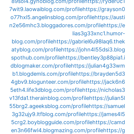
89soi4.gynoblog.com/profile
https://ryder0c1
7wit9.laowaiblog.com/profile
https://grayson0
o77hxl5.angelinsblog.com/profile
https://austi
n2e56mhc3.bloggadores.com/profile
https://e
lias3g33xnc1.humor-
blog.com/profile
https://gabriel6u98laq6.thek
atyblog.com/profile
https://john4l55dsi3.blog
spothub.com/profile
https://bentley3p88pia1.i
dblogmaker.com/profile
https://julian4g33wm
b1.blogdemls.com/profile
https://brayden5d3
4gbv9.blogunteer.com/profile
https://jack6n6
5eth4.life3dblog.com/profile
https://nicholas3
v13fda1.therainblog.com/profile
https://julian5l
55brg2.ageeksblog.com/profile
https://samuel
3g32ujy9.ltfblog.com/profile
https://james4l5
5crg2.boyblogguide.com/profile
https://camd
en3n66fwl4.blogmazing.com/profile
https://g