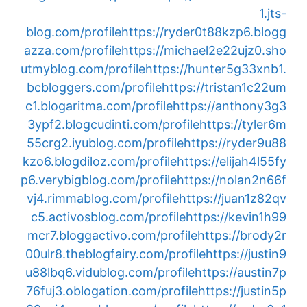
1.jts-
blog.com/profile
https://ryder0t88kzp6.blogg
azza.com/profile
https://michael2e22ujz0.sho
utmyblog.com/profile
https://hunter5g33xnb1.
bcbloggers.com/profile
https://tristan1c22um
c1.blogaritma.com/profile
https://anthony3g3
3ypf2.blogcudinti.com/profile
https://tyler6m
55crg2.iyublog.com/profile
https://ryder9u88
kzo6.blogdiloz.com/profile
https://elijah4l55fy
p6.verybigblog.com/profile
https://nolan2n66f
vj4.rimmablog.com/profile
https://juan1z82qv
c5.activosblog.com/profile
https://kevin1h99
mcr7.bloggactivo.com/profile
https://brody2r
00ulr8.theblogfairy.com/profile
https://justin9
u88lbq6.vidublog.com/profile
https://austin7p
76fuj3.oblogation.com/profile
https://justin5p