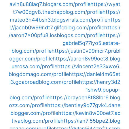
avin8u88laq7.blogars.com/profile
https://wyat
t7w00qgv8.thechapblog.com/profile
https://
mateo3h44bsh3.blogsvirals.com/profile
https
://jacob0w99ndt7.glifeblog.com/profile
https:/
/aaron7x00pfu8.losblogos.com/profile
https://
gabriel5q77iyo5.estate-
blog.com/profile
https://justin0v99mcr7.prubl
ogger.com/profile
https://aaron8v99oet8.blog
uerosa.com/profile
https://vincent2e33xwo6.
blogdomago.com/profile
https://daniel4m65et
i3.goabroadblog.com/profile
https://henry3d2
1shw9.popup-
blog.com/profile
https://brayden8t88lbr6.blog
ozz.com/profile
https://bentley9q77gvk4.dane
blogger.com/profile
https://kevin8w00oet7.ac
tivablog.com/profile
https://ian7l55bpe2.blog
gazzo.com/profile
https://dylan5j44zpf2.ssnb