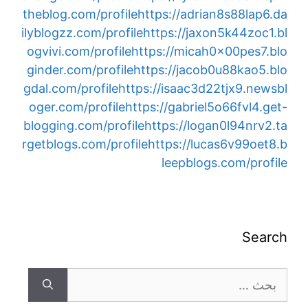
theblog.com/profile
https://adrian8s88lap6.da
ilyblogzz.com/profile
https://jaxon5k44zoc1.bl
ogvivi.com/profile
https://micah0x00pes7.blo
ginder.com/profile
https://jacob0u88kao5.blo
gdal.com/profile
https://isaac3d22tjx9.newsbl
oger.com/profile
https://gabriel5o66fvl4.get-
blogging.com/profile
https://logan0l94nrv2.ta
rgetblogs.com/profile
https://lucas6v99oet8.b
leepblogs.com/profile
Search