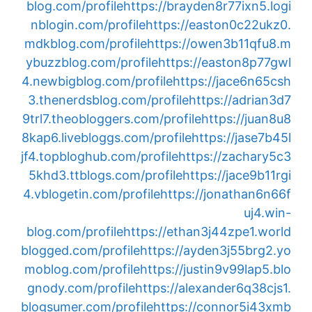
blog.com/profile
https://brayden8r77ixn5.logi
nblogin.com/profile
https://easton0c22ukz0.
mdkblog.com/profile
https://owen3b11qfu8.m
ybuzzblog.com/profile
https://easton8p77gwl
4.newbigblog.com/profile
https://jace6n65csh
3.thenerdsblog.com/profile
https://adrian3d7
9trl7.theobloggers.com/profile
https://juan8u8
8kap6.livebloggs.com/profile
https://jase7b45l
jf4.topbloghub.com/profile
https://zachary5c3
5khd3.ttblogs.com/profile
https://jace9b11rgi
4.vblogetin.com/profile
https://jonathan6n66f
uj4.win-
blog.com/profile
https://ethan3j44zpe1.world
blogged.com/profile
https://ayden3j55brg2.yo
moblog.com/profile
https://justin9v99lap5.blo
gnody.com/profile
https://alexander6q38cjs1.
blogsumer.com/profile
https://connor5i43xmb