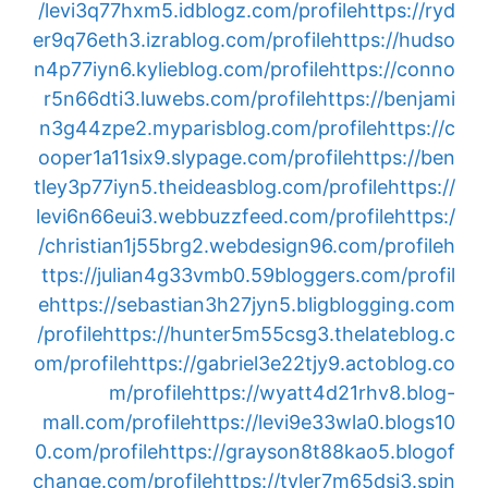
/levi3q77hxm5.idblogz.com/profile
https://ryd
er9q76eth3.izrablog.com/profile
https://hudso
n4p77iyn6.kylieblog.com/profile
https://conno
r5n66dti3.luwebs.com/profile
https://benjami
n3g44zpe2.myparisblog.com/profile
https://c
ooper1a11six9.slypage.com/profile
https://ben
tley3p77iyn5.theideasblog.com/profile
https://
levi6n66eui3.webbuzzfeed.com/profile
https:/
/christian1j55brg2.webdesign96.com/profile
h
ttps://julian4g33vmb0.59bloggers.com/profil
e
https://sebastian3h27jyn5.bligblogging.com
/profile
https://hunter5m55csg3.thelateblog.c
om/profile
https://gabriel3e22tjy9.actoblog.co
m/profile
https://wyatt4d21rhv8.blog-
mall.com/profile
https://levi9e33wla0.blogs10
0.com/profile
https://grayson8t88kao5.blogof
change.com/profile
https://tyler7m65dsi3.spin