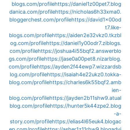
blogs.com/profile
https://daniel1z00pet7.blog
danica.com/profile
https://nicholas6h33xma0.
bloggerchest.com/profile
https://david1x00od
t7.like-
blogs.com/profile
https://aiden2e32vkz0.tkzbl
og.com/profile
https://daniel1y00odr7.ziblogs.
com/profile
https://joshua4i55bqf2.answerblo
gs.com/profile
https://jase0a00pet8.nizarblog.
com/profile
https://ayden2f44ewp7.wizzardsb
log.com/profile
https://isaiah4e22ukz0.tokka-
blog.com/profile
https://charles6k55bqf2.amb
ien-
blog.com/profile
https://jayden2b11shw9.atual
blog.com/profile
https://hunter5k44zpe2.blog
-a-
story.com/profile
https://elias4l65euk4.blogac
ep.com/profile
https://asher1z11rhw9.blogadvi