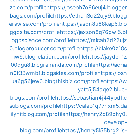
ze.com/profile
https://joseph7o66euj4.blogger
bags.com/profile
https://ethan3d22ujy9.blogg
erswise.com/profile
https://jason8u88kap6.blo
ggosite.com/profile
https://jaxson8q76gwl5.bl
ogoscience.com/profile
https://micah2d22ujz
0.blogproducer.com/profile
https://blake0z10s
hw9.blogrelation.com/profile
https://jayden1z
00qgu8.blogrenanda.com/profile
https://adria
n0f33wmb1.blogsidea.com/profile
https://josh
ua6g56jew0.blogthisbiz.com/profile
https://w
yatt5j54aqe2.blue-
blogs.com/profile
https://sebastian4j44ypd1.c
sublogs.com/profile
https://caleb1q77hxm5.da
ilyhitblog.com/profile
https://henry2q89phy0.
develop-
blog.com/profile
https://henry5l55brg2.is-