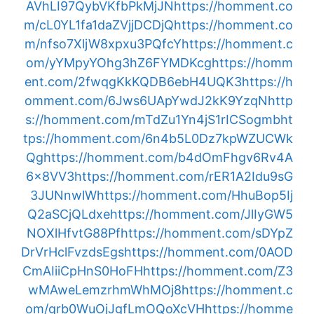
AVhLI97QybVKfbPkMjJN
https://homment.co
m/cL0YL1fa1daZVjjDCDjQ
https://homment.co
m/nfso7XljW8xpxu3PQfcY
https://homment.c
om/yYMpyYOhg3hZ6FYMDKcg
https://homm
ent.com/2fwqgKkKQDB6ebH4UQK3
https://h
omment.com/6Jws6UApYwdJ2kK9YzqN
http
s://homment.com/mTdZu1Yn4jS1rICSogmb
ht
tps://homment.com/6n4b5L0Dz7kpWZUCWk
Qg
https://homment.com/b4dOmFhgv6Rv4A
6x8VV3
https://homment.com/rER1A2Idu9sG
3JUNnwlW
https://homment.com/HhuBop5Ij
Q2aSCjQLdxe
https://homment.com/JlIyGW5
NOXlHfvtG88Pf
https://homment.com/sDYpZ
DrVrHclFvzdsEgs
https://homment.com/0AOD
CmAIiiCpHnS0HoFH
https://homment.com/Z3
wMAweLemzrhmWhMOj8
https://homment.c
om/grb0WuOjJgfLmOQoXcVH
https://homme