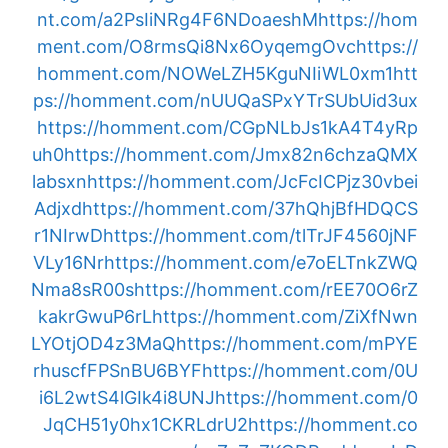
nt.com/a2PsIiNRg4F6NDoaeshM
https://hom
ment.com/O8rmsQi8Nx6OyqemgOvc
https://
homment.com/NOWeLZH5KguNIiWL0xm1
htt
ps://homment.com/nUUQaSPxYTrSUbUid3ux
https://homment.com/CGpNLbJs1kA4T4yRp
uh0
https://homment.com/Jmx82n6chzaQMX
labsxn
https://homment.com/JcFcICPjz30vbei
Adjxd
https://homment.com/37hQhjBfHDQCS
r1NIrwD
https://homment.com/tlTrJF4560jNF
VLy16Nr
https://homment.com/e7oELTnkZWQ
Nma8sR00s
https://homment.com/rEE70O6rZ
kakrGwuP6rL
https://homment.com/ZiXfNwn
LYOtjOD4z3MaQ
https://homment.com/mPYE
rhuscfFPSnBU6BYF
https://homment.com/0U
i6L2wtS4lGIk4i8UNJ
https://homment.com/0
JqCH51y0hx1CKRLdrU2
https://homment.co