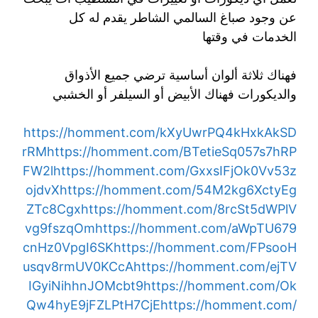
عن وجود صباغ السالمي الشاطر يقدم له كل
الخدمات في وقتها
فهناك ثلاثة ألوان أساسية ترضي جميع الأذواق
والديكورات فهناك الأبيض أو السيلفر أو الخشبي
https://homment.com/kXyUwrPQ4kHxkAkSD
rRM
https://homment.com/BTetieSq057s7hRP
FW2l
https://homment.com/GxxsIFjOk0Vv53z
ojdvX
https://homment.com/54M2kg6XctyEg
ZTc8Cgx
https://homment.com/8rcSt5dWPlV
vg9fszqOm
https://homment.com/aWpTU679
cnHz0VpgI6SK
https://homment.com/FPsooH
usqv8rmUV0KCcA
https://homment.com/ejTV
IGyiNihhnJOMcbt9
https://homment.com/Ok
Qw4hyE9jFZLPtH7CjE
https://homment.com/