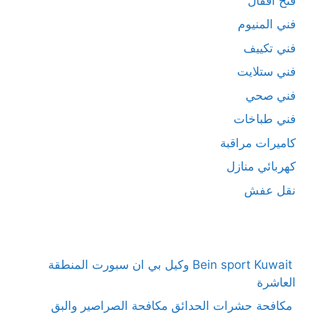
فتح اقفال
فني المنيوم
فني تكييف
فني ستلايت
فني صحي
فني طباخات
كاميرات مراقبة
كهربائي منازل
نقل عفش
Bein sport Kuwait وكيل بي ان سبورت المنطقة
العاشرة
مكافحة حشرات الحدائق مكافحة الصراصير والبق