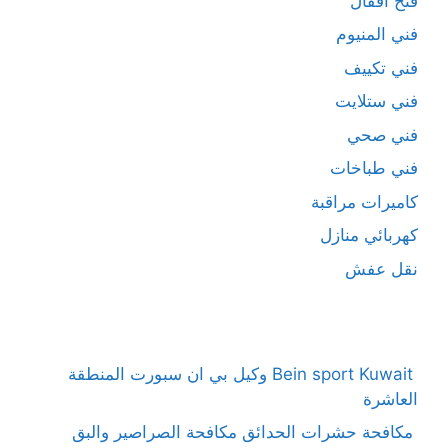
فتح اقفال
فني المنيوم
فني تكييف
فني ستلايت
فني صحي
فني طباخات
كاميرات مراقبة
كهربائي منازل
نقل عفش
Bein sport Kuwait وكيل بي ان سبورت المنطقة
العاشرة
مكافحة حشرات الحدائق مكافحة الصراصير والبق