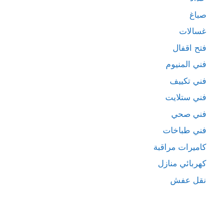
صباغ
غسالات
فتح اقفال
فني المنيوم
فني تكييف
فني ستلايت
فني صحي
فني طباخات
كاميرات مراقبة
كهربائي منازل
نقل عفش