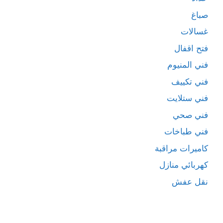
صباغ
غسالات
فتح اقفال
فني المنيوم
فني تكييف
فني ستلايت
فني صحي
فني طباخات
كاميرات مراقبة
كهربائي منازل
نقل عفش