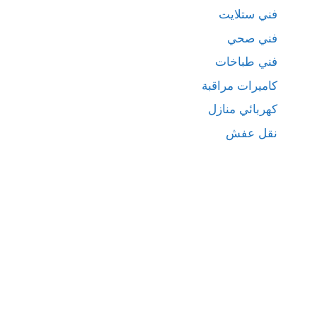
فني ستلايت
فني صحي
فني طباخات
كاميرات مراقبة
كهربائي منازل
نقل عفش