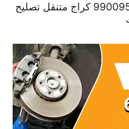
بنشر متنقل غرناطة 99009551‬ كراج متنقل تصليح