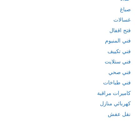
صباغ
غسالات
فتح اقفال
فني المنيوم
فني تكييف
فني ستلايت
فني صحي
فني طباخات
كاميرات مراقبة
كهربائي منازل
نقل عفش