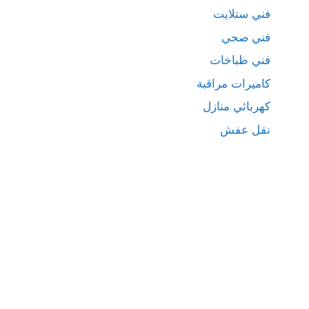
فني ستلايت
فني صحي
فني طباخات
كاميرات مراقبة
كهربائي منازل
نقل عفش