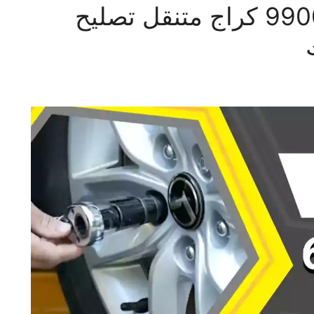
بنشر متنقل البر 99009551‬ كراج متنقل تصليح