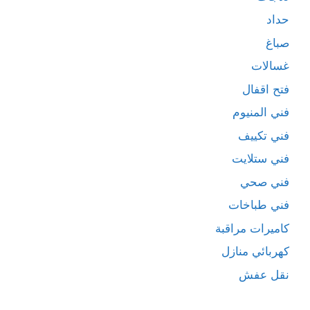
حداد
صباغ
غسالات
فتح اقفال
فني المنيوم
فني تكييف
فني ستلايت
فني صحي
فني طباخات
كاميرات مراقبة
كهربائي منازل
نقل عفش