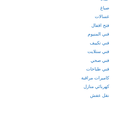
صباغ
غسالات
فتح اقفال
فني المنيوم
فني تكييف
فني ستلايت
فني صحي
فني طباخات
كاميرات مراقبة
كهربائي منازل
نقل عفش