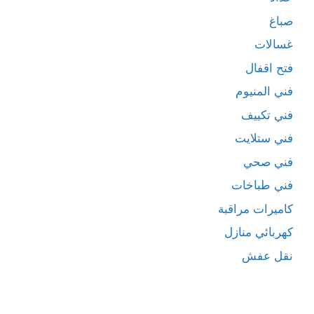
صباغ
غسالات
فتح اقفال
فني المنيوم
فني تكييف
فني ستلايت
فني صحي
فني طباخات
كاميرات مراقبة
كهربائي منازل
نقل عفش