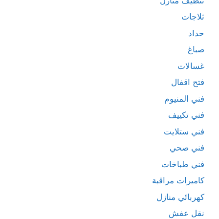
تنظيف منازل
ثلاجات
حداد
صباغ
غسالات
فتح اقفال
فني المنيوم
فني تكييف
فني ستلايت
فني صحي
فني طباخات
كاميرات مراقبة
كهربائي منازل
نقل عفش