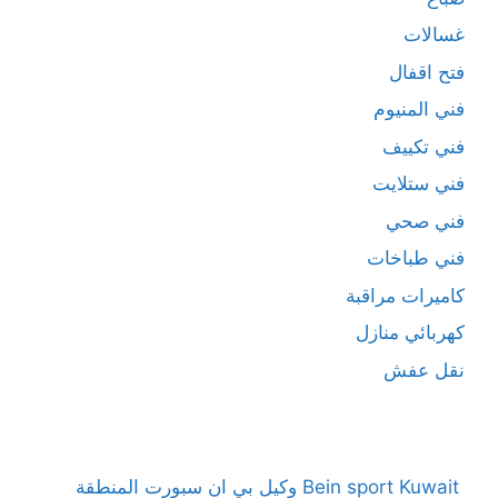
غسالات
فتح اقفال
فني المنيوم
فني تكييف
فني ستلايت
فني صحي
فني طباخات
كاميرات مراقبة
كهربائي منازل
نقل عفش
Bein sport Kuwait وكيل بي ان سبورت المنطقة