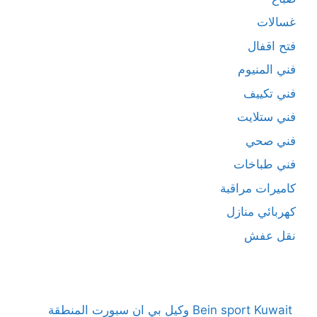
غسالات
فتح اقفال
فني المنيوم
فني تكييف
فني ستلايت
فني صحي
فني طباخات
كاميرات مراقبة
كهربائي منازل
نقل عفش
Bein sport Kuwait وكيل بي ان سبورت المنطقة