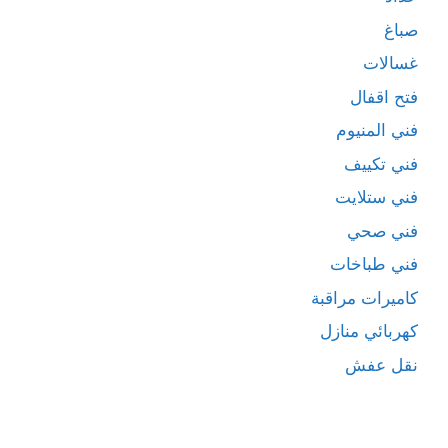
صباغ
غسالات
فتح اقفال
فني المنيوم
فني تكييف
فني ستلايت
فني صحي
فني طباخات
كاميرات مراقبة
كهربائي منازل
نقل عفش