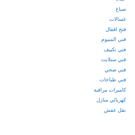
صباغ
غسالات
فتح اقفال
فني المنيوم
فني تكييف
فني ستلايت
فني صحي
فني طباخات
كاميرات مراقبة
كهربائي منازل
نقل عفش