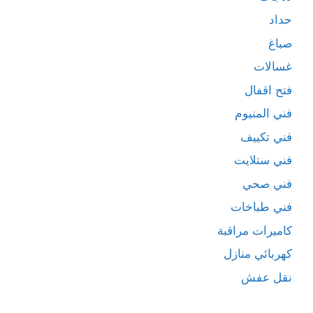
حداد
صباغ
غسالات
فتح اقفال
فني المنيوم
فني تكييف
فني ستلايت
فني صحي
فني طباخات
كاميرات مراقبة
كهربائي منازل
نقل عفش