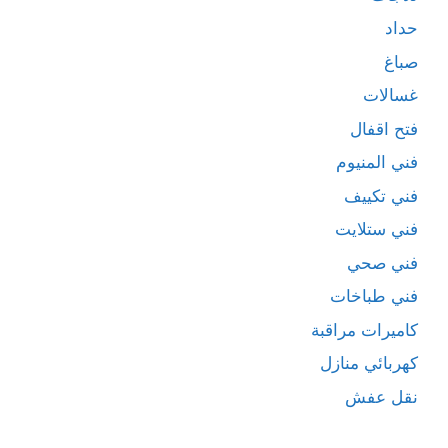
حداد
صباغ
غسالات
فتح اقفال
فني المنيوم
فني تكييف
فني ستلايت
فني صحي
فني طباخات
كاميرات مراقبة
كهربائي منازل
نقل عفش