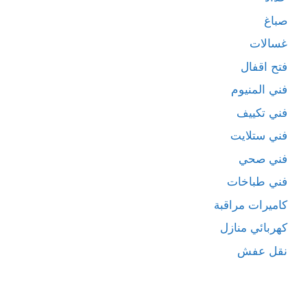
صباغ
غسالات
فتح اقفال
فني المنيوم
فني تكييف
فني ستلايت
فني صحي
فني طباخات
كاميرات مراقبة
كهربائي منازل
نقل عفش