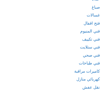
صباغ
غسالات
فتح اقفال
فني المنيوم
فني تكييف
فني ستلايت
فني صحي
فني طباخات
كاميرات مراقبة
كهربائي منازل
نقل عفش