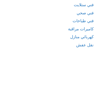
فني ستلايت
فني صحي
فني طباخات
كاميرات مراقبة
كهربائي منازل
نقل عفش