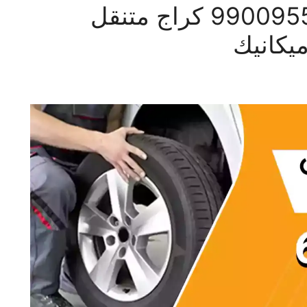
بنشر متنقل القيروان 99009551‬ كراج متنقل
يكانيك