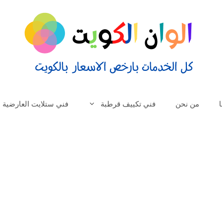
من نحن
فني تكييف قرطبة
فني ستلايت العارضية