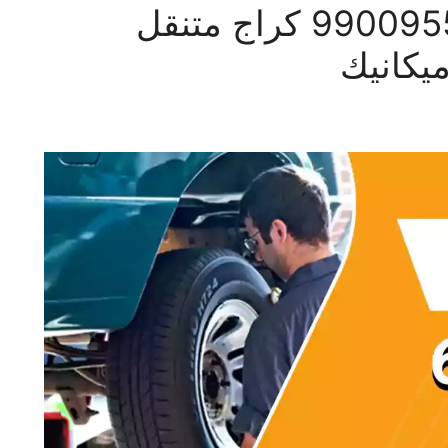
بنشر متنقل العاصمة 99009551‬ كراج متنقل
يكانيك