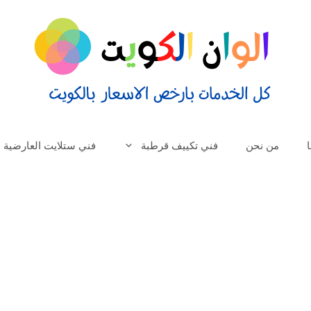
من نحن
فني تكييف قرطبة
فني ستلايت العارضية