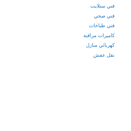
فني ستلايت
فني صحي
فني طباخات
كاميرات مراقبة
كهربائي منازل
نقل عفش