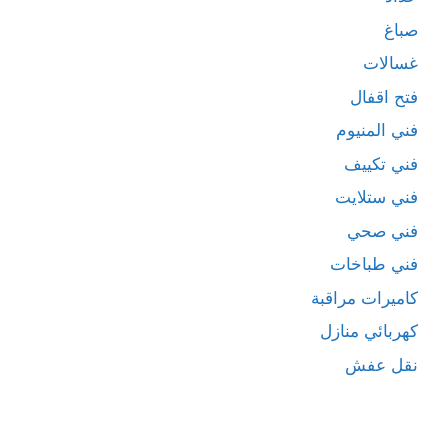
صباغ
غسالات
فتح اقفال
فني المنيوم
فني تكييف
فني ستلايت
فني صحي
فني طباخات
كاميرات مراقبة
كهربائي منازل
نقل عفش