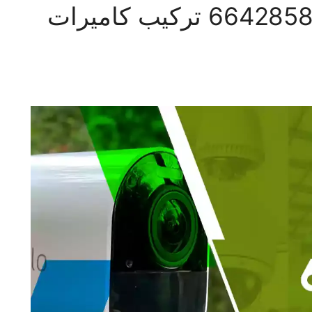
كاميرات مراقبة تيماء 66428585 تركيب كاميرات