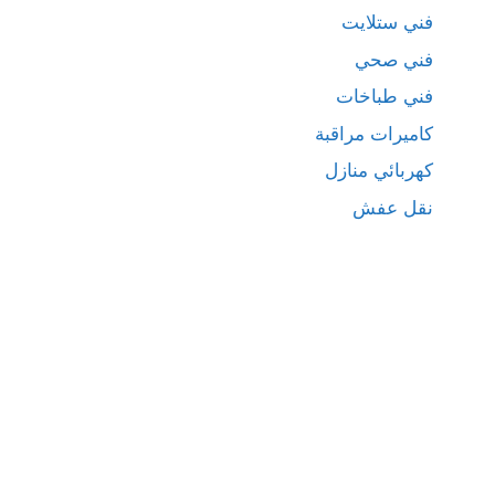
فني ستلايت
فني صحي
فني طباخات
كاميرات مراقبة
كهربائي منازل
نقل عفش