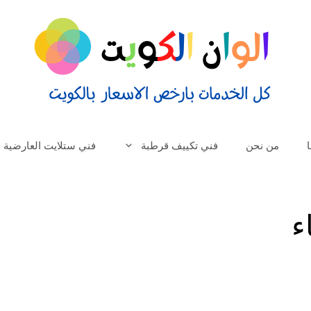
من نحن
فني تكييف قرطبة
فني ستلايت العارضية
ء