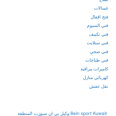
غسالات
فتح اقفال
فني المنيوم
فني تكييف
فني ستلايت
فني صحي
فني طباخات
كاميرات مراقبة
كهربائي منازل
نقل عفش
Bein sport Kuwait وكيل بي ان سبورت المنطقة