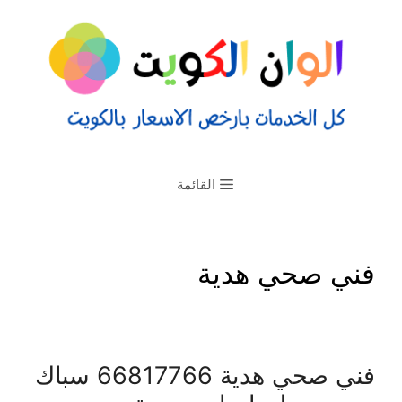
القائمة
فني صحي هدية
فني صحي هدية 66817766 سباك