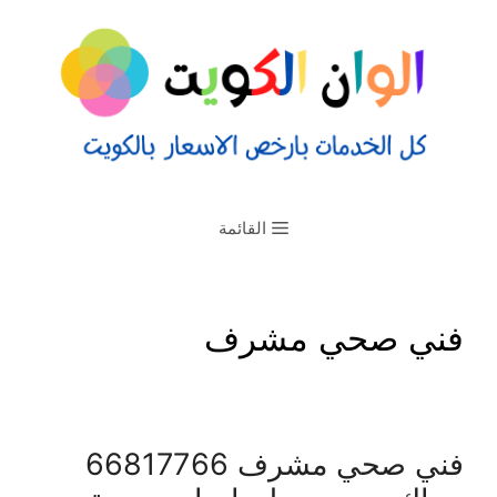
القائمة
فني صحي مشرف
فني صحي مشرف 66817766