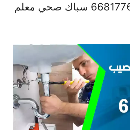
فني صحي النويصيب 66817766 سباك صحي معلم