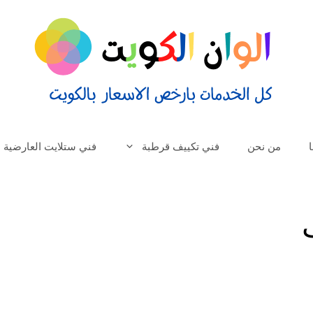
من نحن
فني تكييف قرطبة
فني ستلايت العارضية