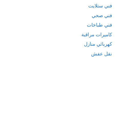
فني ستلايت
فني صحي
فني طباخات
كاميرات مراقبة
كهربائي منازل
نقل عفش