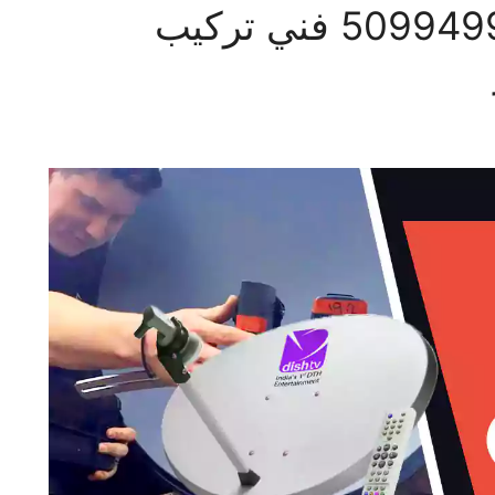
فني ستلايت الرميثية 50994997 فني تركيب