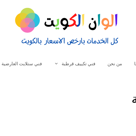
من نحن
فني تكييف قرطبة
فني ستلايت العارضية