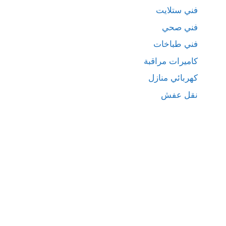
فني ستلايت
فني صحي
فني طباخات
كاميرات مراقبة
كهربائي منازل
نقل عفش