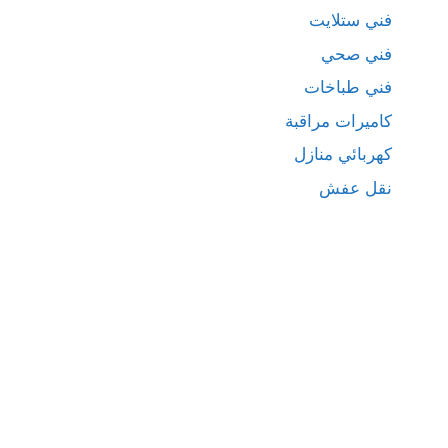
فني ستلايت
فني صحي
فني طباخات
كاميرات مراقبة
كهربائي منازل
نقل عفش