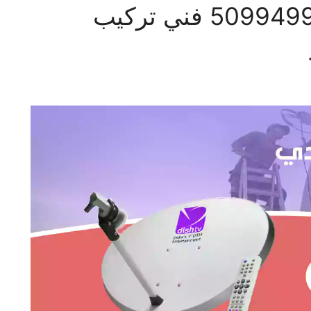
فني ستلايت الاحمدي 50994997 فني تركيب