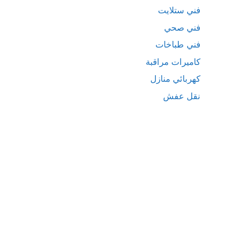
فني ستلايت
فني صحي
فني طباخات
كاميرات مراقبة
كهربائي منازل
نقل عفش