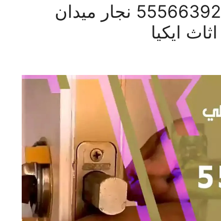
فتح اقفال ميدان حولي 55566392 نجار ميدان
ثاث ايكيا