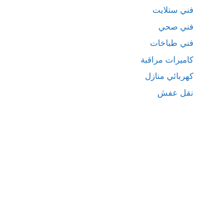
فني ستلايت
فني صحي
فني طباخات
كاميرات مراقبة
كهربائي منازل
نقل عفش