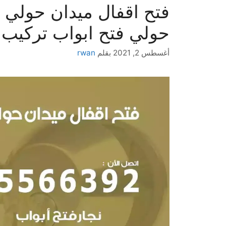
حولي فتح ابواب تركيب ا
أغسطس 2, 2021
بقلم
rwan