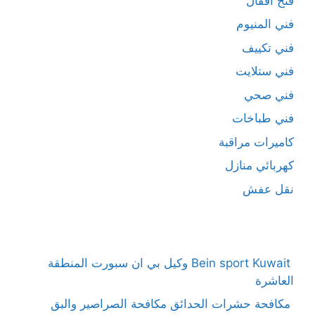
فتح اقفال
فني المنيوم
فني تكييف
فني ستلايت
فني صحي
فني طباخات
كاميرات مراقبة
كهربائي منازل
نقل عفش
Bein sport Kuwait وكيل بي ان سبورت المنطقة
العاشرة
مكافحة حشرات الحدائق مكافحة الصراصير والبق