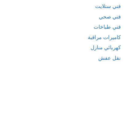
فني ستلايت
فني صحي
فني طباخات
كاميرات مراقبة
كهربائي منازل
نقل عفش