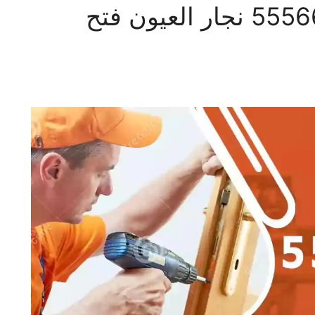
فتح اقفال العيون 55566392 نجار العيون فتح