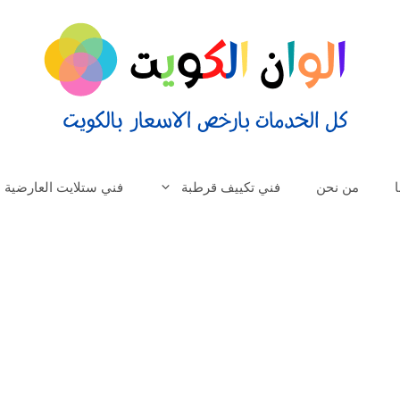
من نحن
فني تكييف قرطبة
فني ستلايت العارضية