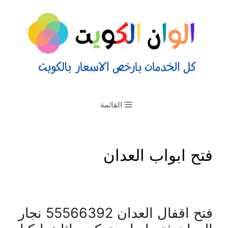
القائمة
فتح ابواب العدان
فتح اقفال العدان 55566392 نجار