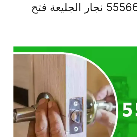
فتح اقفال الجليعة 55566392 نجار الجليعة فتح