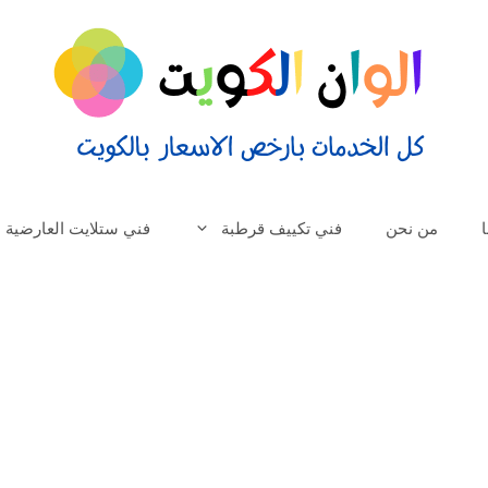
من نحن
فني تكييف قرطبة
فني ستلايت العارضية