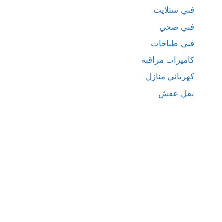
فني ستلايت
فني صحي
فني طباخات
كاميرات مراقبة
كهربائي منازل
نقل عفش