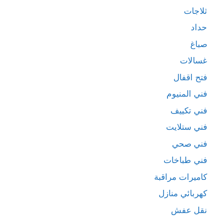
ثلاجات
حداد
صباغ
غسالات
فتح اقفال
فني المنيوم
فني تكييف
فني ستلايت
فني صحي
فني طباخات
كاميرات مراقبة
كهربائي منازل
نقل عفش