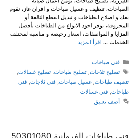
الليزرية، تصليح طباخات، نؤمن اعمال صيانة
الطباخات، تنظيف و غسيل طباخات و افران غاز، نقوم
بفك و اصلاح الطباخات و تبديل القطع التالفة أو
المحروقة، نوفر اجود الانواع من الطباخات بأفضل
المزايا و المواصفات، اسعار رخيصة و مناسبة لمختلف
الخدمات …
اقرأ المزيد
فني طباخات
تصليح ثلاجات
,
تصليح طباخات
,
تصليح غسالات
,
تنظيف طباخات
,
غسيل طباخات
,
فني ثلاجات
,
فني
طباخات
,
فني غسالات
أضف تعليق
فني طباخات الفروانية 50301080