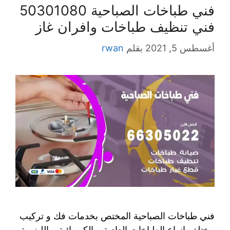
فني طباخات الصباحية 50301080
فني تنظيف طباخات وافران غاز
أغسطس 5, 2021
بقلم
rwan
فني طباخات الصباحية المختص بخدمات فك و تركيب
مختلف انواع الطباخات العادية و الكهربائية و الليزرية،