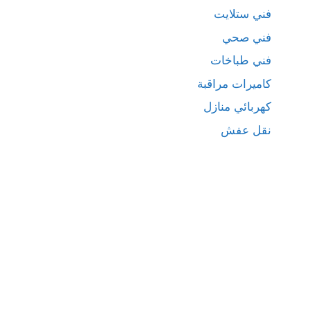
فني ستلايت
فني صحي
فني طباخات
كاميرات مراقبة
كهربائي منازل
نقل عفش