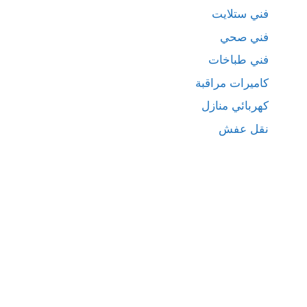
فني ستلايت
فني صحي
فني طباخات
كاميرات مراقبة
كهربائي منازل
نقل عفش