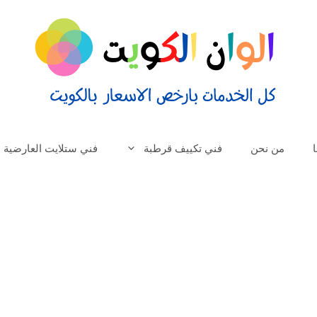
من نحن
فني تكييف قرطبة
فني ستلايت العارضية