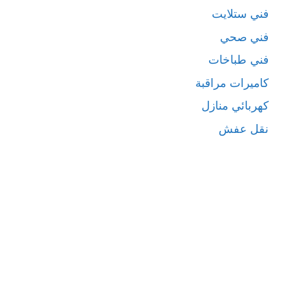
فني ستلايت
فني صحي
فني طباخات
كاميرات مراقبة
كهربائي منازل
نقل عفش