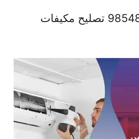
فني تكييف النزهة 98548488 تصليح مكيفات